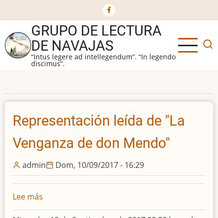
Ir
al
GRUPO DE LECTURA
contenido
principal
DE NAVAJAS
“Intus legere ad intellegendum”. “In legendo
discimus”.
Representación leída de "La
Venganza de don Mendo"
admin
Dom, 10/09/2017 - 16:29
Lee más
sobre
Representación