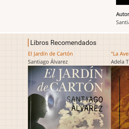
Autor
Santi
Libros Recomendados
El Jardín de Cartón
"La Ave
Santiago Álvarez
Adela T