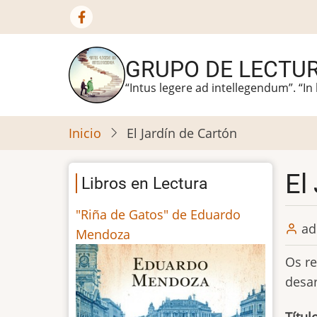
Ir
al
contenido
GRUPO DE LECTU
principal
“Intus legere ad intellegendum”. “In
Inicio
El Jardín de Cartón
El
Libros en Lectura
"Riña de Gatos" de Eduardo
ad
Mendoza
Os re
desar
Títul