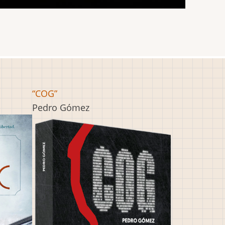
“COG”
Pedro Gómez