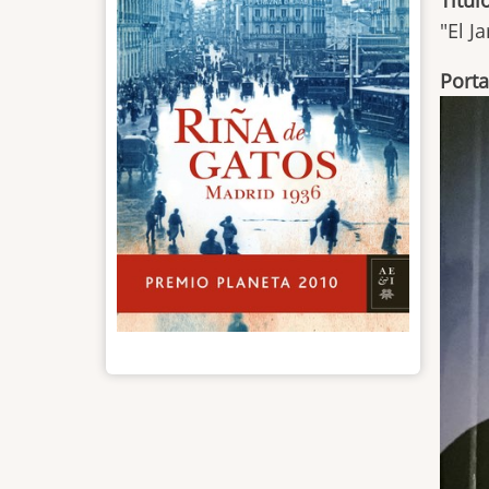
"El J
Port