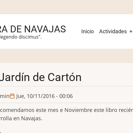
RA DE NAVAJAS
Navegación
Inicio
Actividades
+
 legendo discimus”.
principal
 Jardín de Cartón
min
Jue, 10/11/2016 - 00:06
comendamos este mes e Noviembre este libro recién 
rolla en Navajas.
o