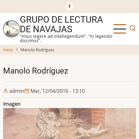
Ir
al
GRUPO DE LECTURA
contenido
principal
DE NAVAJAS
“Intus legere ad intellegendum”. “In legendo
discimus”.
Inicio
Manolo Rodríguez
Manolo Rodríguez
admin
Mar, 12/04/2016 - 13:10
imagen