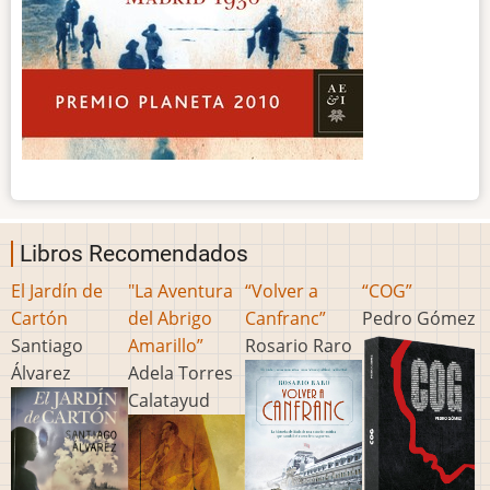
Libros Recomendados
El Jardín de
"La Aventura
“Volver a
“COG”
Cartón
del Abrigo
Canfranc”
Pedro Gómez
Santiago
Amarillo”
Rosario Raro
Álvarez
Adela Torres
Calatayud